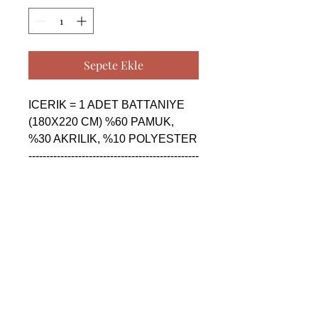
Sepete Ekle
ICERIK = 1 ADET BATTANIYE 
(180X220 CM) %60 PAMUK, 
%30 AKRILIK, %10 POLYESTER

------------------------------------------------
--------------------------------------------

ICERIK = 1 ADET BATTANIYE 
(180X220 CM) %60 PAMUK, 
%30 AKRILIK, %10 POLYESTER

------------------------------------------------
--------------------------------------------

ICERIK = 1 ADET BATTANIYE 
(180X220 CM) %60 PAMUK, 
%30 AKRILIK, %10 POLYESTER