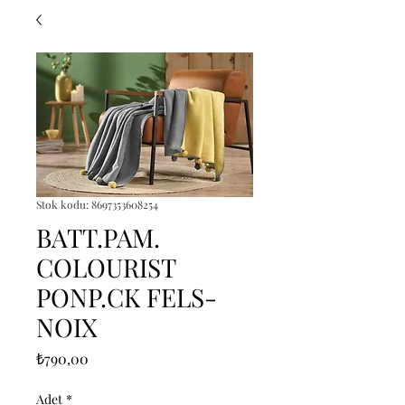
Stok kodu: 8697353608254
BATT.PAM.
COLOURIST
PONP.CK FELS-
NOIX
Fiyat
₺790,00
Adet
*