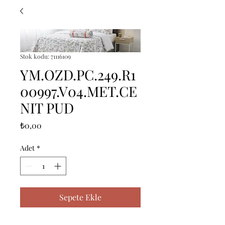
Stok kodu: 71116109
YM.OZD.PC.249.R1
00997.V04.MET.CE
NIT PUD
Fiyat
₺0,00
Adet
*
Sepete Ekle