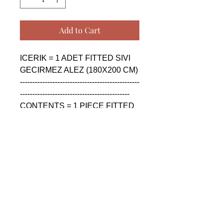
Add to Cart
ICERIK = 1 ADET FITTED SIVI 
GECIRMEZ ALEZ (180X200 CM)

------------------------------------------------
--------------------------------------------

CONTENTS = 1 PIECE FITTED 
WATER PROOF BED 
UNDERSHEET (180X200 CM)

------------------------------------------------
--------------------------------------------

СОДЕРЖАНИЕ = 1 ШТУКА 
УСТАНОВЛЕН 
ВОДОНЕПРОНИЦАЕМЫЙ 
ПРОСТЫНЬ КРОВАТИ 
(180X200 CM)