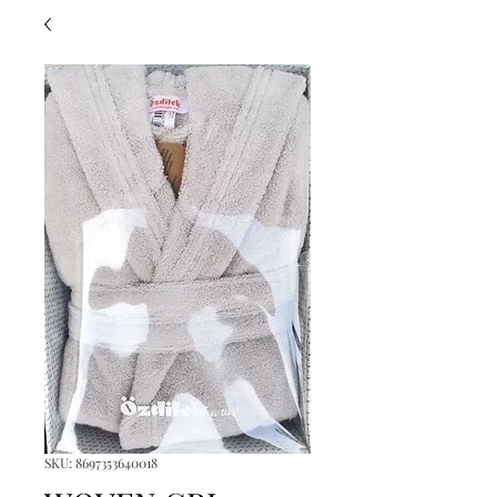
SKU: 8697353640018