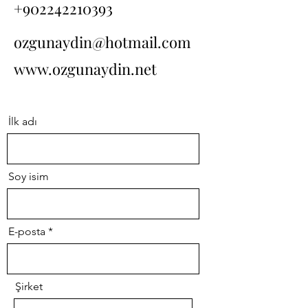
+902242210393
ozgunaydin@hotmail.com
www.ozgunaydin.net
İlk adı
Soy isim
E-posta
Şirket