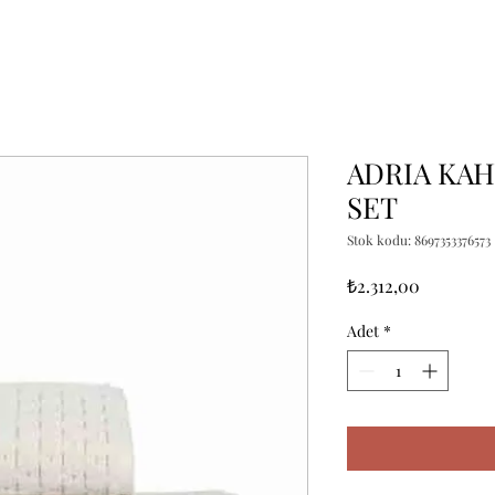
ADRIA KA
SET
Stok kodu: 8697353376573
Fiyat
₺2.312,00
Adet
*