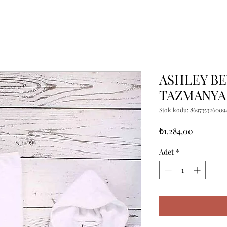
ASHLEY BE
TAZMANYA
Stok kodu: 869735326009
Fiyat
₺1.284,00
Adet
*