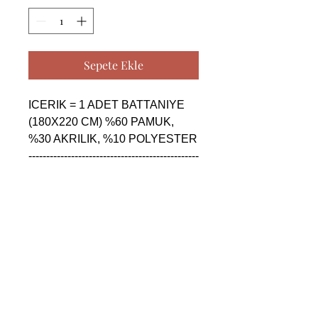
Sepete Ekle
ICERIK = 1 ADET BATTANIYE 
(180X220 CM) %60 PAMUK, 
%30 AKRILIK, %10 POLYESTER

------------------------------------------------
--------------------------------------------

ICERIK = 1 ADET BATTANIYE 
(180X220 CM) %60 PAMUK, 
%30 AKRILIK, %10 POLYESTER

------------------------------------------------
--------------------------------------------

ICERIK = 1 ADET BATTANIYE 
(180X220 CM) %60 PAMUK, 
%30 AKRILIK, %10 POLYESTER