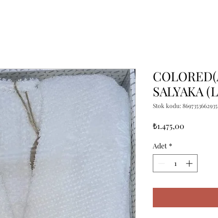
COLORED(
SALYAKA (L
Stok kodu: 8697353662935
Fiyat
₺1.475,00
Adet
*