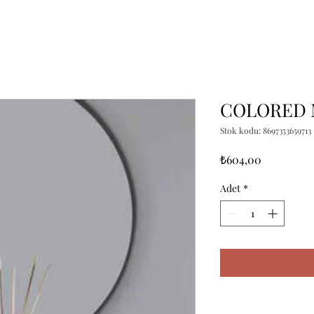
COLORED M
Stok kodu: 8697353659713
Fiyat
₺604,00
Adet
*