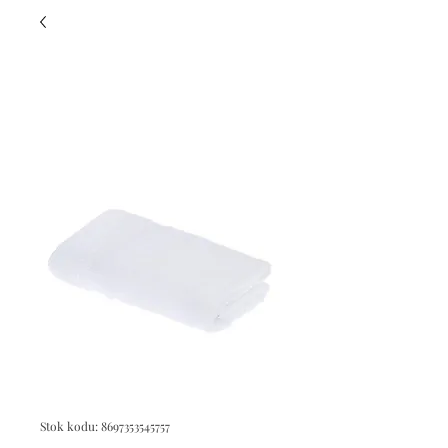
Stok kodu: 8697353545757