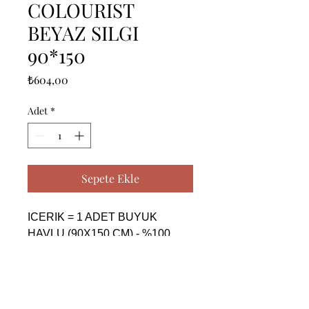
COLOURIST
BEYAZ SILGI
90*150
Fiyat
₺604,00
Adet
*
Sepete Ekle
ICERIK = 1 ADET BUYUK 
HAVLU (90X150 CM) - %100 
PAMUK

------------------------------------------------
--------------------------------------------

CONTENTS = 1 PIECE BIG 