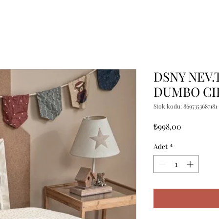
DSNY NEV.
DUMBO CI
Stok kodu: 8697353687181
Fiyat
₺998,00
Adet
*