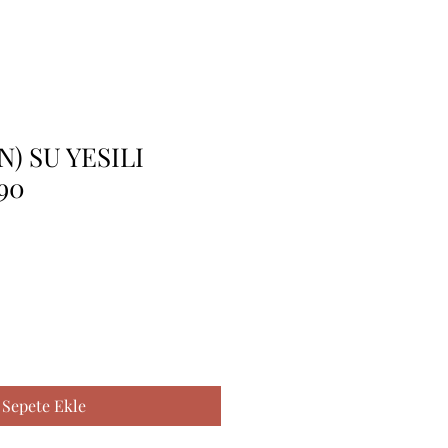
) SU YESILI
90
Sepete Ekle