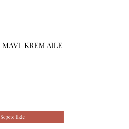
 MAVI-KREM AILE
8
Sepete Ekle