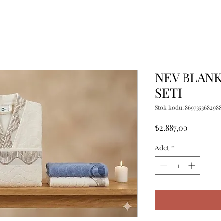
NEV BLANK
SETI
Stok kodu: 869735368298
Fiyat
₺2.887,00
Adet
*