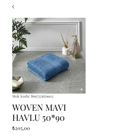
Stok kodu: 8697353679902
WOVEN MAVI
HAVLU 50*90
Fiyat
₺205,00