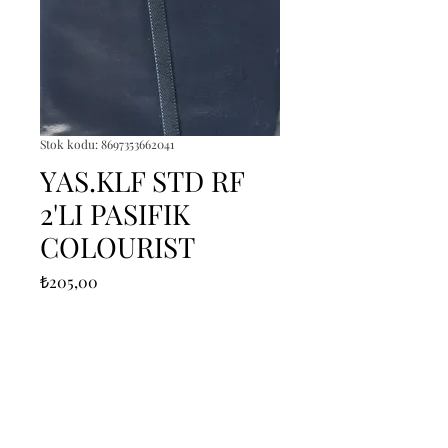
Stok kodu: 8697353662041
YAS.KLF STD RF
2'LI PASIFIK
COLOURIST
Fiyat
₺205,00
Adet
*
Sepete Ekle