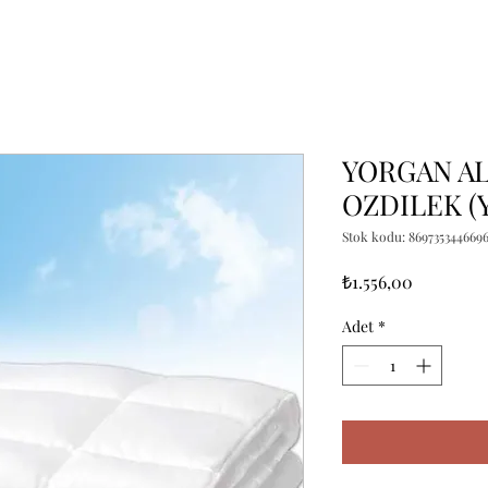
YORGAN AL
OZDILEK (
Stok kodu: 869735344669
Fiyat
₺1.556,00
Adet
*