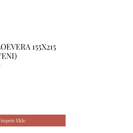
OEVERA 155X215
YENI)
6
Sepete Ekle