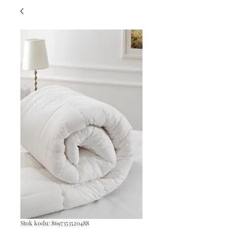
Stok kodu: 8697353520488