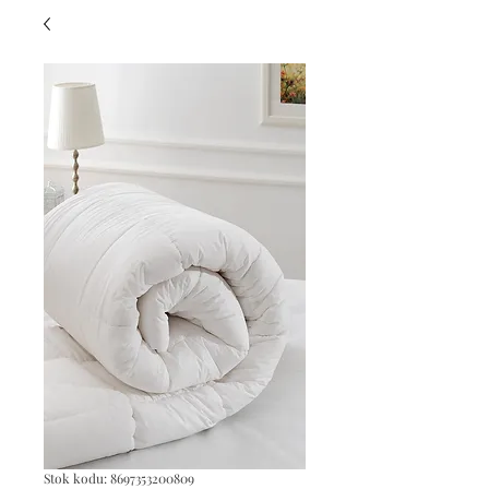
Stok kodu: 8697353200809