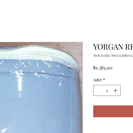
YORGAN RF
Stok kodu: 869735368670
Fiyat
₺1.385,00
Adet
*