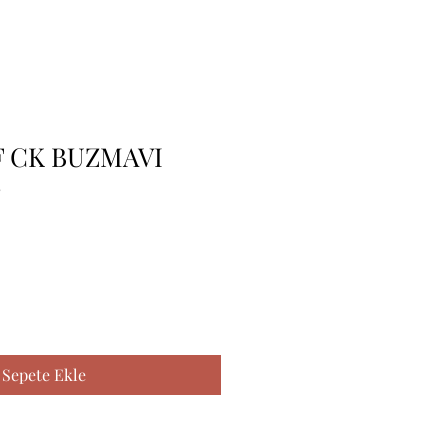
 CK BUZMAVI
2
Sepete Ekle